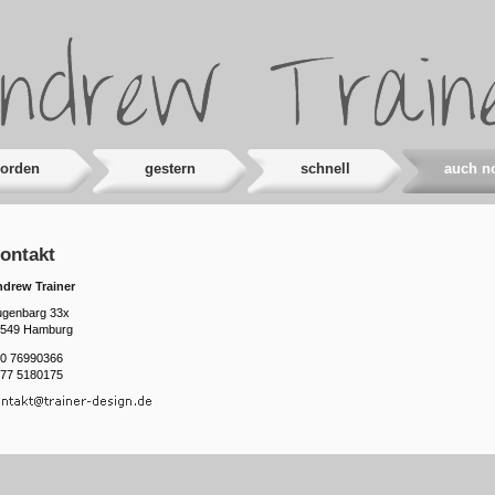
ew Trainer
orden
gestern
schnell
auch n
ontakt
drew Trainer
genbarg 33x
549 Hamburg
0 76990366
77 5180175
ntakt at trainer-design.de