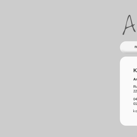
Andr
n
K
An
Ru
22
04
01
ko